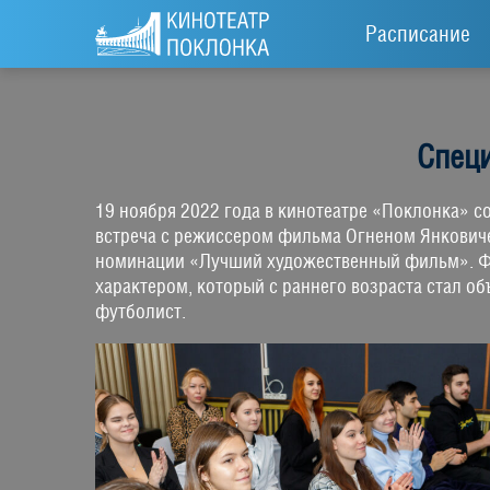
Расписание
Спец
19 ноября 2022 года в кинотеатре «Поклонка» 
встреча с режиссером фильма Огненом Янковиче
номинации «Лучший художественный фильм». Фи
характером, который с раннего возраста стал 
футболист.