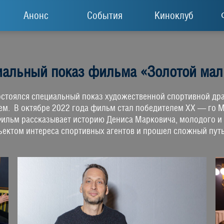
Анонс
События
Киноклуб
иальный показ фильма «Золотой мал
состоялся специальный показ художественной спортивной др
м. В октябре 2022 года фильм стал победителем XX — го 
льм рассказывает историю Дениса Марковича, молодого и
объектом интереса спортивных агентов и прошел сложный пу