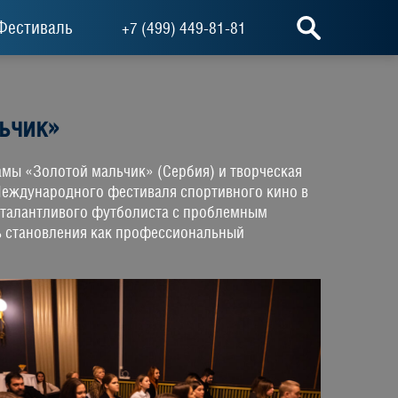
Фестиваль
+7 (499) 449-81-81
ьчик»
амы «Золотой мальчик» (Сербия) и творческая
Международного фестиваля спортивного кино в
 талантливого футболиста с проблемным
ть становления как профессиональный