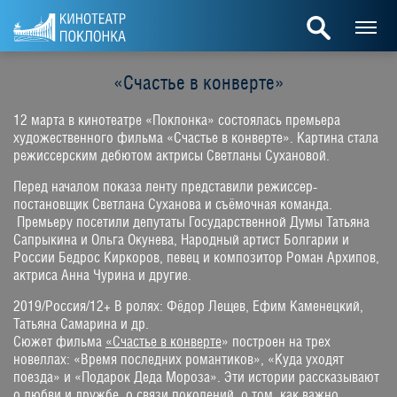
«Счастье в конверте»
12 марта в кинотеатре «Поклонка» состоялась премьера
художественного фильма «Счастье в конверте». Картина стала
режиссерским дебютом актрисы Светланы Сухановой.
Перед началом показа ленту представили режиссер-
постановщик Светлана Суханова и съёмочная команда.
Премьеру посетили депутаты Государственной Думы Татьяна
Сапрыкина и Ольга Окунева, Народный артист Болгарии и
России Бедрос Киркоров, певец и композитор Роман Архипов,
актриса Анна Чурина и другие.
2019/Россия/12+ В ролях: Фёдор Лещев, Ефим Каменецкий,
Татьяна Самарина и др.
Сюжет фильма
«Счастье в конверте
» построен на трех
новеллах: «Время последних романтиков», «Куда уходят
поезда» и «Подарок Деда Мороза». Эти истории рассказывают
о любви и дружбе, о связи поколений, о том, как важно