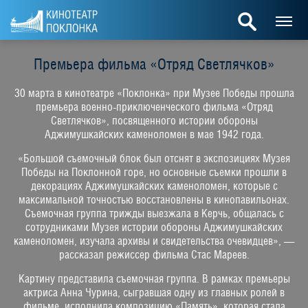
Премьера фильма «Отряд Светлячков»
30 марта в кинотеатре «Поклонка» при Музее Победы прошла
премьера военно-приключенческого фильма «Отряд
Светлячков», посвященного истории обороны
Аджимушкайских каменоломен в мае 1942 года.
«Большой съемочный блок был отснят в экспозициях Музея
Победы на Поклонной горе, но основные съемки прошли в
декорациях Аджимушкайских каменоломен, которые с
максимальной точностью восстановлены в кинопавильонах.
Съемочная группа трижды выезжала в Керчь, общалась с
сотрудниками Музея истории обороны Аджимушкайских
каменоломен, изучала архивы и свидетельства очевидцев», —
рассказал режиссер фильма Стас Мареев.
Картину представила съемочная группа. В рамках премьеры
актриса Анна Чурина, сыгравшая одну из главных ролей в
фильме, исполнила композицию «Память», которая стала