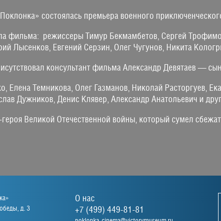
 «Поклонка» состоялась премьера военного приключенчес
ппа фильма: режиссеры Тимур Бекмамбетов, Сергей Трофимо
ий Лысенков, Евгений Серзин, Олег Чугунов, Никита Кологр
присутствовал консультант фильма Александр Девятаев —
 Елена Темникова, Олег Газманов, Николай Расторгуев, Ека
слав Дужников, Денис Клявер, Александр Анатольевич и д
героя Великой Отечественной войны, который сумел сбежат
О нас
ка»
беды, д. 3
+7 (499) 449-81-81
poklonka-cinema@victorymuseum.ru