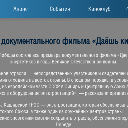
Анонс
События
Киноклуб
 документального фильма «Даёшь ки
 Победы состоялась премьера документального фильма «Даеш
энергетиков в годы Великой Отечественной войны.
анов отрасли — непосредственных участников и свидетелей 
мия отходила на восток страны. В спешном порядке, в услови
и, из европейской части СССР в Сибирь и Центральную Азию
исле оборудование электростанций», — рассказали организ
на Каширской ГРЭС — электростанции, которая обеспечив
тского Союза, а также один из оружейных центров страны —
ские энергетики смогли сохранить отрасль, обеспечили эне
Победу.