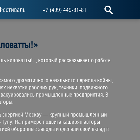
Фестиваль
+7 (499) 449-81-81
ловатты!»
ь киловатты!», который рассказывает о работе
самого драматичного начального периода войны,
ях нехватки рабочих рук, техники, подвижного
 эвакуировались промышленные предприятия. В
аторы.
ала энергией Москву — крупный промышленный
 Тулу. На примере подвига каширян авторы
ргией оборонные заводы и сделали свой вклад в