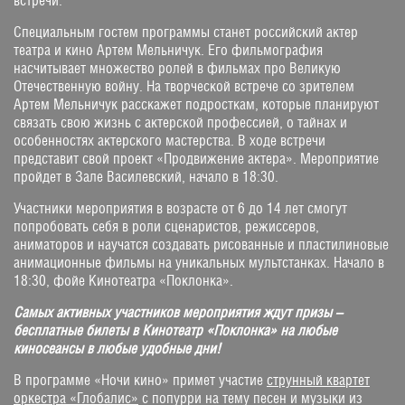
встречи.
Специальным гостем программы станет российский актер
театра и кино Артем Мельничук. Его фильмография
насчитывает множество ролей в фильмах про Великую
Отечественную войну. На творческой встрече со зрителем
Артем Мельничук расскажет подросткам, которые планируют
связать свою жизнь с актерской профессией, о тайнах и
особенностях актерского мастерства. В ходе встречи
представит свой проект «Продвижение актера». Мероприятие
пройдет в Зале Василевский, начало в 18:30.
Участники мероприятия в возрасте от 6 до 14 лет смогут
попробовать себя в роли сценаристов, режиссеров,
аниматоров и научатся создавать рисованные и пластилиновые
анимационные фильмы на уникальных мультстанках. Начало в
18:30, фойе Кинотеатра «Поклонка».
Самых активных участников мероприятия ждут призы –
бесплатные билеты в Кинотеатр «Поклонка» на любые
киносеансы в любые удобные дни!
В программе «Ночи кино» примет участие
струнный квартет
оркестра «Глобалис»
с попурри на тему песен и музыки из