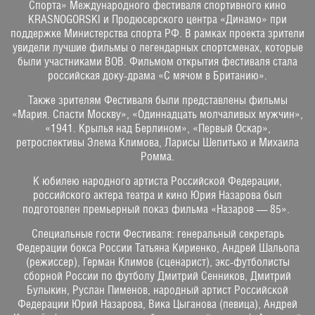
Спорта» Международного фестиваля спортивного кино
KRASNOGORSKI и Продюсерского центра «Динамо» при
поддержке Министерства спорта РФ. В рамках проекта зрители
увидели лучшие фильмы о легендарных спортсменах, которые
были участниками ВОВ. Фильмом открытия фестиваля стала
российская доку-драма «С мячом в Британию».
Также зрителям Фестиваля были представлены фильмы
«Мария. Спасти Москву», «Одиннадцать молчаливых мужчин»,
«1941. Крылья над Берлином», «Первый Оскар»,
ретроспективы Элема Климова, Ларисы Шепитько и Михаила
Ромма.
К юбилею народного артиста Российской Федерации,
российского актера театра и кино Юрия Назарова был
подготовлен премьерный показ фильма «Назаров — 85».
Специальные гости Фестиваля: генеральный секретарь
Федерации бокса России Татьяна Кириенко, Андрей Шальопа
(режиссер), Герман Климов (сценарист), экс-футболисты
сборной России по футболу Дмитрий Сенников, Дмитрий
Булыкин, Руслан Пименов, народный артист Российской
Федерации Юрий Назарова, Вика Цыганова (певица), Андрей