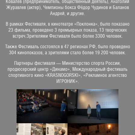
Ковалёв (предприниматель, общественный деятель), Анатолий
Журавлев (актер), Чемпионы бокса Фёдор Чудинов и Баланов
Андрей, и другие.
В рамках Фестиваля, в кинотеатре «Поклонка», было показано
23 фильма, проведено 3 премьерных показа, 13 творческих
встреч.Зрителями Фестиваля было более 3300 человек.
Также Фестиваль состоялся в 47 регионах РФ, было проведено
304 кинопоказов, а зрителями стало более 19 200 человек.
Партнеры фестиваля — Министерство спорта России,
продюсерский центр «Динамо», Международный фестиваль
спортивного кино «KRASNOGORSKI», «Рекламное агентство
ИГРОНИК».