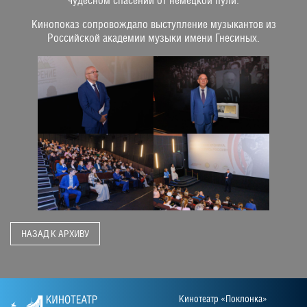
чудесном спасении от немецкой пули.
Кинопоказ сопровождало выступление музыкантов из
Российской академии музыки имени Гнесиных.
НАЗАД К АРХИВУ
Кинотеатр «Поклонка»