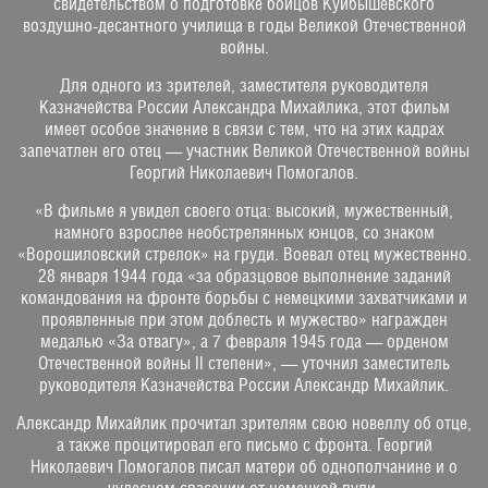
свидетельством о подготовке бойцов Куйбышевского
воздушно-десантного училища в годы Великой Отечественной
войны.
Для одного из зрителей, заместителя руководителя
Казначейства России Александра Михайлика, этот фильм
имеет особое значение в связи с тем, что на этих кадрах
запечатлен его отец — участник Великой Отечественной войны
Георгий Николаевич Помогалов.
«В фильме я увидел своего отца: высокий, мужественный,
намного взрослее необстрелянных юнцов, со знаком
«Ворошиловский стрелок» на груди. Воевал отец мужественно.
28 января 1944 года «за образцовое выполнение заданий
командования на фронте борьбы с немецкими захватчиками и
проявленные при этом доблесть и мужество» награжден
медалью «За отвагу», а 7 февраля 1945 года — орденом
Отечественной войны II степени», — уточнил заместитель
руководителя Казначейства России Александр Михайлик.
Александр Михайлик прочитал зрителям свою новеллу об отце,
а также процитировал его письмо с фронта. Георгий
Николаевич Помогалов писал матери об однополчанине и о