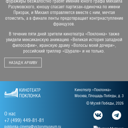
фуражиры безжалостно грабят имение юного графа Михаила
Разумовского, юношу спасает партизан-одиночка по имени
Призрак, и Михаил отправляется вместе с ним, мечтая
отомстить, а в финале ленты предотвращает контрнаступление
французов.
В течение пяти дней зрители кинотеатра «Поклонка» также
увидели мексиканскую анимацию «Великая история западной
философии», иранскую драму «Волосы моей дочери»,
российский триллер «Шурале» и не только.
НАЗАД К АРХИВУ
Кинотеатр «Поклонка»
Москва, Площадь Победы, д. 3
© Музей Победы, 2026
О нас
+7 (499) 449-81-81
poklonka-cinema@victorymuseum.ru