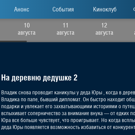
Анонс
События
Киноклуб
10
11
12
августа
августа
августа
На деревню дедушке 2
Владик снова проводит каникулы у деда Юры , когда в де
Владика по папе, бывший дипломат. Он быстро находит общ
подарки и увлекает его захватывающими историями о путе
вспыхивает соперничество за внимание внука — от едких п
Юра все больше чувствует, что проигрывает. Но когда всплы
деда Юры появляется возможность избавиться от конкурент