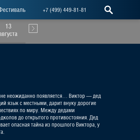
Фестиваль
+7 (499) 449-81-81
13
14
15
16
августа
августа
августа
августа
ревне неожиданно появляется… Виктор — дед
ий язык с местными, дарит внуку дорогие
шествиях по миру. Между дедами
одколов до открытого противостояния. Дед
вает опасная тайна из прошлого Виктора, у
а.