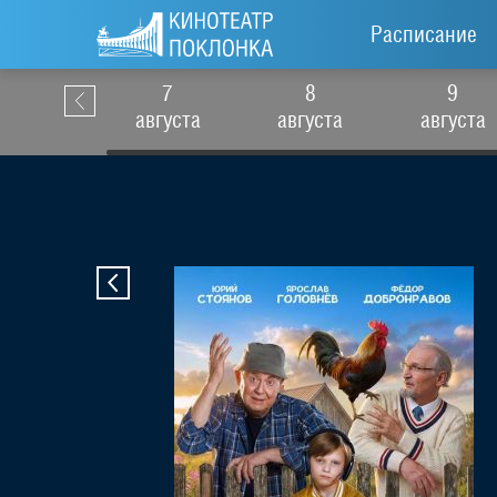
Расписание
7
8
9
августа
августа
августа