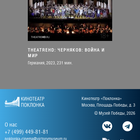
THEATREHD: ЧЕРНЯКОВ: ВОЙНА И
МИР
Германия, 2023, 231 мин.
Кинотеатр «Поклонка»
Москва, Площадь Победы, д. 3
© Музей Победы, 2026
О нас
+7 (499) 449-81-81
poklonka-cinema@victorymuseum.ru