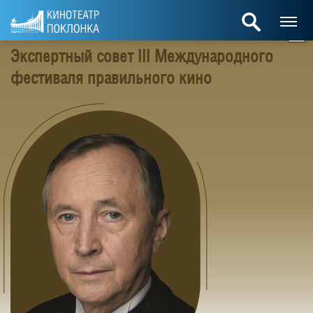
Экспертный совет III Международного
фестиваля правильного кино